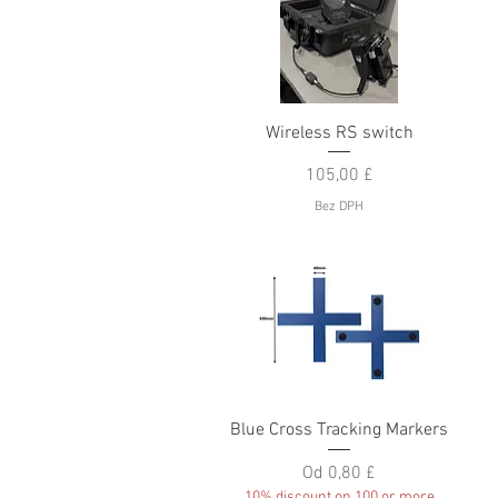
Rychlý náhled
Wireless RS switch
Cena
105,00 £
Bez DPH
Rychlý náhled
Blue Cross Tracking Markers
Zvýhodněná cena
Od
0,80 £
10% discount on 100 or more