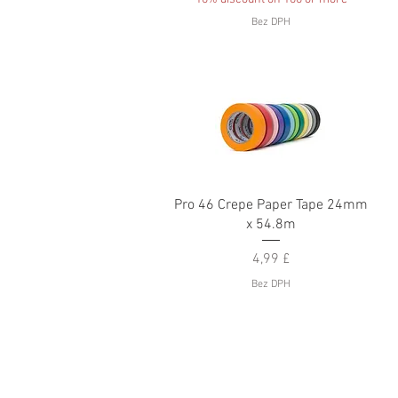
Bez DPH
Rychlý náhled
Pro 46 Crepe Paper Tape 24mm
x 54.8m
Cena
4,99 £
Bez DPH