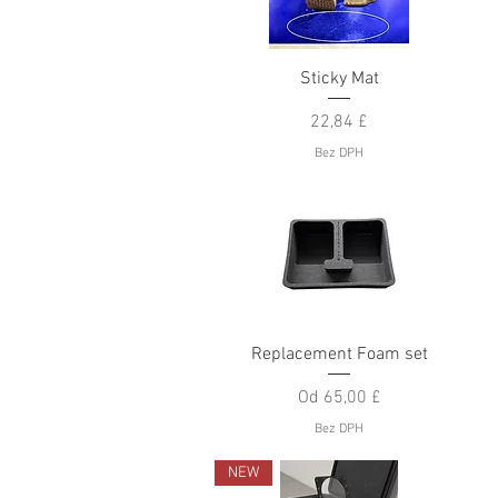
Rychlý náhled
Sticky Mat
Cena
22,84 £
Bez DPH
Rychlý náhled
Replacement Foam set
Zvýhodněná cena
Od
65,00 £
Bez DPH
NEW