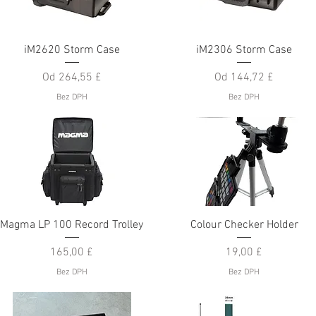
Rychlý náhled
Rychlý náhled
iM2620 Storm Case
iM2306 Storm Case
Zvýhodněná cena
Zvýhodněná cena
Od
264,55 £
Od
144,72 £
Bez DPH
Bez DPH
Rychlý náhled
Rychlý náhled
Magma LP 100 Record Trolley
Colour Checker Holder
Cena
Cena
165,00 £
19,00 £
Bez DPH
Bez DPH