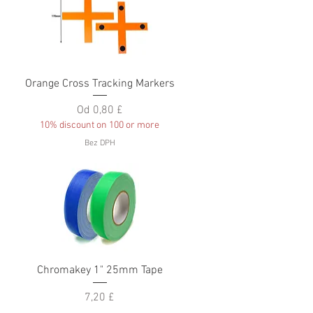
Rychlý náhled
s
Orange Cross Tracking Markers
Zvýhodněná cena
Od
0,80 £
10% discount on 100 or more
Bez DPH
Rychlý náhled
Chromakey 1" 25mm Tape
Cena
7,20 £