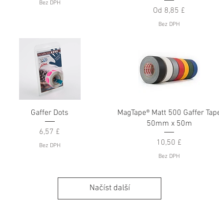
Bez DPH
Zvýhodněná cena
Od
8,85 £
Bez DPH
Rychlý náhled
Rychlý náhled
Gaffer Dots
MagTape® Matt 500 Gaffer Tap
50mm x 50m
Cena
6,57 £
Cena
10,50 £
Bez DPH
Bez DPH
Načíst další