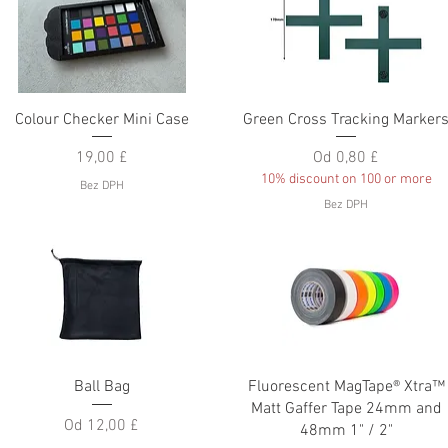
Rychlý náhled
Rychlý náhled
Colour Checker Mini Case
Green Cross Tracking Marker
Cena
Zvýhodněná cena
19,00 £
Od
0,80 £
10% discount on 100 or more
Bez DPH
Bez DPH
Rychlý náhled
Rychlý náhled
Ball Bag
Fluorescent MagTape® Xtra™
Matt Gaffer Tape 24mm and
Zvýhodněná cena
Od
12,00 £
48mm 1" / 2"