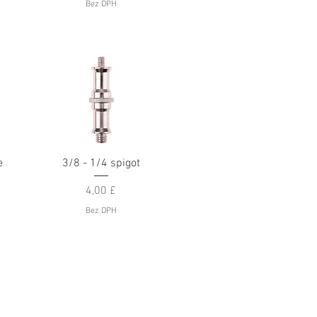
Bez DPH
Rychlý náhled
e
3/8 - 1/4 spigot
Cena
4,00 £
Bez DPH